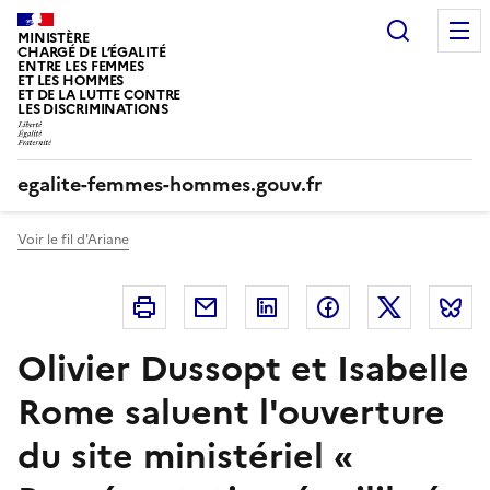
Panneau de gestion des cookies
Recherc
MINISTÈRE
CHARGÉ DE L’ÉGALITÉ
ENTRE LES FEMMES
ET LES HOMMES
ET DE LA LUTTE CONTRE
LES DISCRIMINATIONS
egalite-femmes-hommes.gouv.fr
Voir le fil d'Ariane
Imprimer
Courriel
Linkedin
Facebook
Twitter
B
Olivier Dussopt et Isabelle
Rome saluent l'ouverture
du site ministériel «