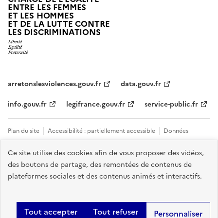
ENTRE LES FEMMES
ET LES HOMMES
ET DE LA LUTTE CONTRE
LES DISCRIMINATIONS
arretonslesviolences.gouv.fr
data.gouv.fr
info.gouv.fr
legifrance.gouv.fr
service-public.fr
Plan du site
Accessibilité : partiellement accessible
Données
personnelles et cookies
Mentions légales
Tous les contacts et sites
Ce site utilise des cookies afin de vous proposer des vidéos,
des boutons de partage, des remontées de contenus de
utiles
Gestion des cookies
plateformes sociales et des contenus animés et interactifs.
Sauf mention explicite de propriété intellectuelle détenue par des tiers,
les contenus de ce site sont proposés sous
licence etalab-2.0
.
Tout accepter
Tout refuser
Personnaliser