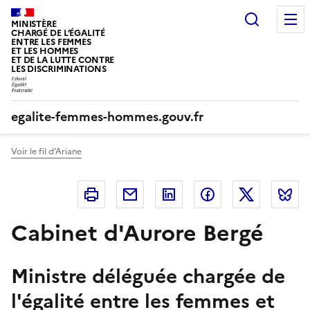
Panneau de gestion des cookies
Recherc
MINISTÈRE
CHARGÉ DE L’ÉGALITÉ
ENTRE LES FEMMES
ET LES HOMMES
ET DE LA LUTTE CONTRE
LES DISCRIMINATIONS
egalite-femmes-hommes.gouv.fr
Voir le fil d'Ariane
Imprimer
Courriel
Linkedin
Facebook
Twitter
B
Cabinet d'Aurore Bergé
Ministre déléguée chargée de
l'égalité entre les femmes et