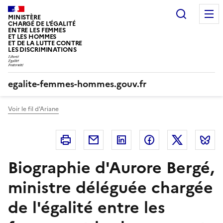
Panneau de gestion des cookies
Recherc
MINISTÈRE
CHARGÉ DE L’ÉGALITÉ
ENTRE LES FEMMES
ET LES HOMMES
ET DE LA LUTTE CONTRE
LES DISCRIMINATIONS
egalite-femmes-hommes.gouv.fr
Voir le fil d'Ariane
Imprimer
Courriel
Linkedin
Facebook
Twitter
B
Biographie d'Aurore Bergé,
ministre déléguée chargée
de l'égalité entre les