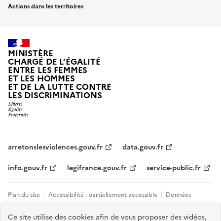
Actions dans les territoires
MINISTÈRE
CHARGÉ DE L’ÉGALITÉ
ENTRE LES FEMMES
ET LES HOMMES
ET DE LA LUTTE CONTRE
LES DISCRIMINATIONS
arretonslesviolences.gouv.fr
data.gouv.fr
info.gouv.fr
legifrance.gouv.fr
service-public.fr
Plan du site
Accessibilité : partiellement accessible
Données
personnelles et cookies
Mentions légales
Tous les contacts et sites
Ce site utilise des cookies afin de vous proposer des vidéos,