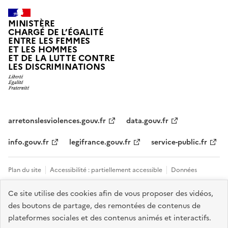
MINISTÈRE
CHARGÉ DE L’ÉGALITÉ
ENTRE LES FEMMES
ET LES HOMMES
ET DE LA LUTTE CONTRE
LES DISCRIMINATIONS
arretonslesviolences.gouv.fr
data.gouv.fr
info.gouv.fr
legifrance.gouv.fr
service-public.fr
Plan du site
Accessibilité : partiellement accessible
Données
personnelles et cookies
Mentions légales
Tous les contacts et sites
Ce site utilise des cookies afin de vous proposer des vidéos,
des boutons de partage, des remontées de contenus de
utiles
Gestion des cookies
plateformes sociales et des contenus animés et interactifs.