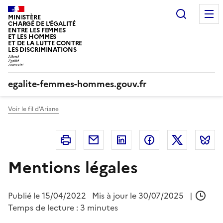
Panneau de gestion des cookies
Recherc
MINISTÈRE
CHARGÉ DE L’ÉGALITÉ
ENTRE LES FEMMES
ET LES HOMMES
ET DE LA LUTTE CONTRE
LES DISCRIMINATIONS
egalite-femmes-hommes.gouv.fr
Voir le fil d'Ariane
Imprimer
Courriel
Linkedin
Facebook
Twitter
B
Mentions légales
Publié le
15/04/2022
Mis à jour le 30/07/2025
|
Temps de lecture : 3 minutes