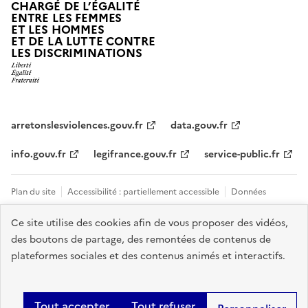
CHARGÉ DE L’ÉGALITÉ
ENTRE LES FEMMES
ET LES HOMMES
ET DE LA LUTTE CONTRE
LES DISCRIMINATIONS
arretonslesviolences.gouv.fr
data.gouv.fr
info.gouv.fr
legifrance.gouv.fr
service-public.fr
Plan du site
Accessibilité : partiellement accessible
Données
personnelles et cookies
Mentions légales
Tous les contacts et sites
Ce site utilise des cookies afin de vous proposer des vidéos,
des boutons de partage, des remontées de contenus de
utiles
Gestion des cookies
plateformes sociales et des contenus animés et interactifs.
Sauf mention explicite de propriété intellectuelle détenue par des tiers,
les contenus de ce site sont proposés sous
licence etalab-2.0
.
Tout accepter
Tout refuser