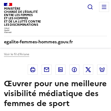
Panneau de gestion des cookies
Recherc
MINISTÈRE
CHARGÉ DE L’ÉGALITÉ
ENTRE LES FEMMES
ET LES HOMMES
ET DE LA LUTTE CONTRE
LES DISCRIMINATIONS
egalite-femmes-hommes.gouv.fr
Voir le fil d'Ariane
Imprimer
Courriel
Linkedin
Facebook
Twitter
B
Œuvrer pour une meilleure
visibilité médiatique des
femmes de sport