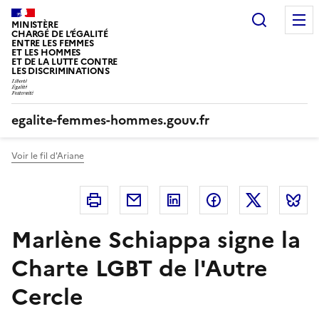
Panneau de gestion des cookies
Recherc
MINISTÈRE
CHARGÉ DE L’ÉGALITÉ
ENTRE LES FEMMES
ET LES HOMMES
ET DE LA LUTTE CONTRE
LES DISCRIMINATIONS
egalite-femmes-hommes.gouv.fr
Voir le fil d'Ariane
Imprimer
Courriel
Linkedin
Facebook
Twitter
B
Marlène Schiappa signe la
Charte LGBT de l'Autre
Cercle