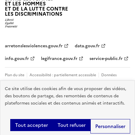
ET LES HOMMES
ET DE LA LUTTE CONTRE
LES DISCRIMINATIONS
arretonslesviolences.gouv.fr
data.gouv.fr
info.gouv.fr
legifrance.gouv.fr
service-public.fr
Plan du site
Accessibilité : partiellement accessible
Données
personnelles et cookies
Mentions légales
Tous les contacts et sites
Ce site utilise des cookies afin de vous proposer des vidéos,
des boutons de partage, des remontées de contenus de
utiles
Gestion des cookies
plateformes sociales et des contenus animés et interactifs.
Sauf mention explicite de propriété intellectuelle détenue par des tiers,
les contenus de ce site sont proposés sous
licence etalab-2.0
.
Tout accepter
Tout refuser
Personnaliser