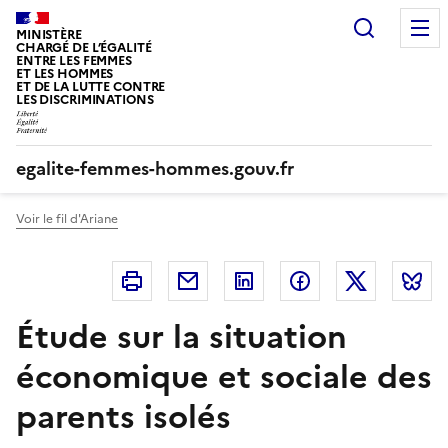
Panneau de gestion des cookies
Recherc
MINISTÈRE
CHARGÉ DE L’ÉGALITÉ
ENTRE LES FEMMES
ET LES HOMMES
ET DE LA LUTTE CONTRE
LES DISCRIMINATIONS
egalite-femmes-hommes.gouv.fr
Voir le fil d'Ariane
Imprimer
Courriel
Linkedin
Facebook
Twitter
B
Étude sur la situation
économique et sociale des
parents isolés