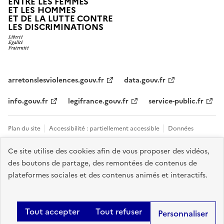
ENTRE LES FEMMES
ET LES HOMMES
ET DE LA LUTTE CONTRE
LES DISCRIMINATIONS
arretonslesviolences.gouv.fr
data.gouv.fr
info.gouv.fr
legifrance.gouv.fr
service-public.fr
Plan du site
Accessibilité : partiellement accessible
Données
personnelles et cookies
Mentions légales
Tous les contacts et sites
Ce site utilise des cookies afin de vous proposer des vidéos,
des boutons de partage, des remontées de contenus de
utiles
Gestion des cookies
plateformes sociales et des contenus animés et interactifs.
Sauf mention explicite de propriété intellectuelle détenue par des tiers,
les contenus de ce site sont proposés sous
licence etalab-2.0
.
Tout accepter
Tout refuser
Personnaliser