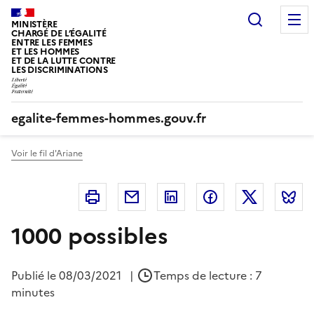
Panneau de gestion des cookies
Recherc
MINISTÈRE
CHARGÉ DE L’ÉGALITÉ
ENTRE LES FEMMES
ET LES HOMMES
ET DE LA LUTTE CONTRE
LES DISCRIMINATIONS
egalite-femmes-hommes.gouv.fr
Voir le fil d'Ariane
Imprimer
Courriel
Linkedin
Facebook
Twitter
B
1000 possibles
Publié le
08/03/2021
|
Temps de lecture : 7
minutes