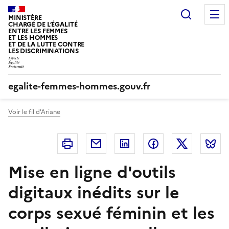
Panneau de gestion des cookies
Recherc
MINISTÈRE
CHARGÉ DE L’ÉGALITÉ
ENTRE LES FEMMES
ET LES HOMMES
ET DE LA LUTTE CONTRE
LES DISCRIMINATIONS
egalite-femmes-hommes.gouv.fr
Voir le fil d'Ariane
Imprimer
Courriel
Linkedin
Facebook
Twitter
B
Mise en ligne d'outils
digitaux inédits sur le
corps sexué féminin et les