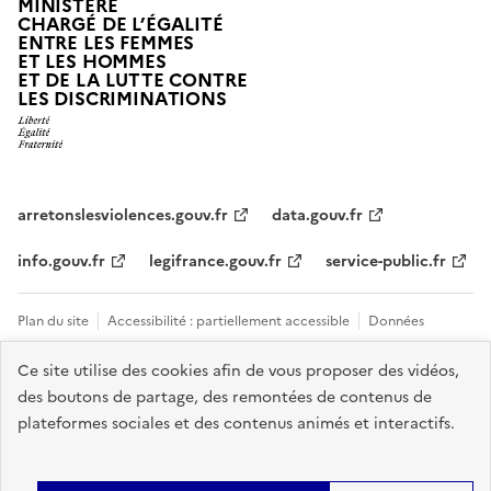
MINISTÈRE
CHARGÉ DE L’ÉGALITÉ
ENTRE LES FEMMES
ET LES HOMMES
ET DE LA LUTTE CONTRE
LES DISCRIMINATIONS
arretonslesviolences.gouv.fr
data.gouv.fr
info.gouv.fr
legifrance.gouv.fr
service-public.fr
Plan du site
Accessibilité : partiellement accessible
Données
personnelles et cookies
Mentions légales
Tous les contacts et sites
Ce site utilise des cookies afin de vous proposer des vidéos,
des boutons de partage, des remontées de contenus de
utiles
Gestion des cookies
plateformes sociales et des contenus animés et interactifs.
Sauf mention explicite de propriété intellectuelle détenue par des tiers,
les contenus de ce site sont proposés sous
licence etalab-2.0
.