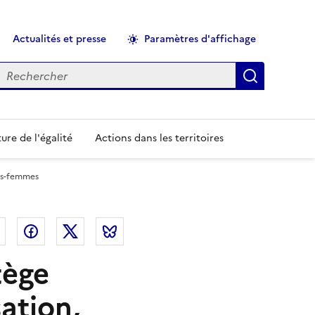
Actualités et presse
Paramètres d'affichage
echercher
Applique
ure de l'égalité
Actions dans les territoires
ges-femmes
el
Linkedin
Facebook
Twitter
Bluesky
tège
sation,