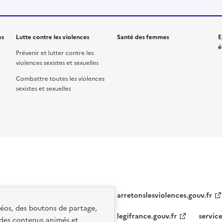
es
Lutte contre les violences
Santé des femmes
E
é
Prévenir et lutter contre les
violences sexistes et sexuelles
Combattre toutes les violences
sexistes et sexuelles
arretonslesviolences.gouv.fr
idéos, des boutons de partage,
legifrance.gouv.fr
service
 des contenus animés et