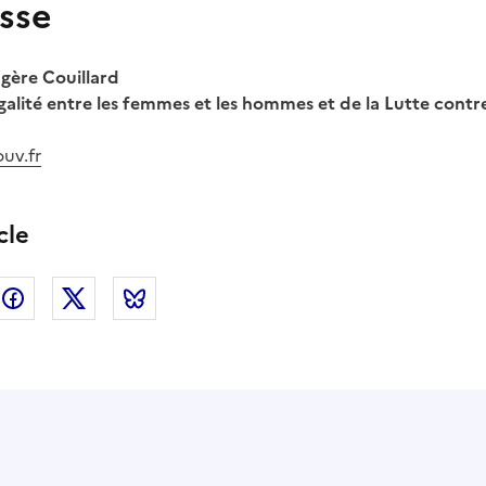
sse
gère Couillard
galité entre les femmes et les hommes et de la Lutte contre
uv.fr
cle
nkedin
Facebook
Twitter
Bluesky