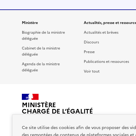
Ministère
Actualités, presse et ressourc
Biographie de la ministre
Actualités et brèves
déléguée
Discours
Cabinet de la ministre
Presse
déléguée
Publications et ressources
Agenda de la ministre
déléguée
Voir tout
MINISTÈRE
CHARGÉ DE L’ÉGALITÉ
ENTRE LES FEMMES
ET LES HOMMES
Ce site utilise des cookies afin de vous proposer des v
ET DE LA LUTTE CONTRE
des remontées de contenus de plateformes sociales et