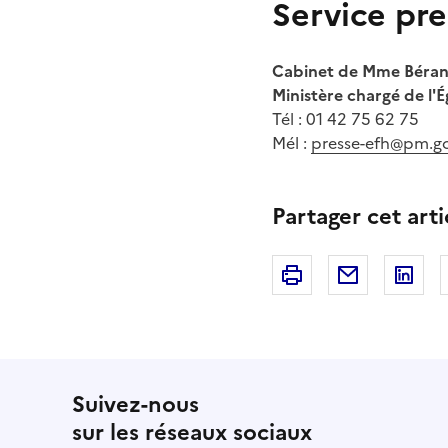
Service pre
Cabinet de Mme Béran
Ministère chargé de l'É
Tél
: 01 42 75 62 75
Mél
:
presse-efh@pm.go
Partager cet arti
Imprimer
Courriel
Li
Suivez-nous
sur les réseaux sociaux