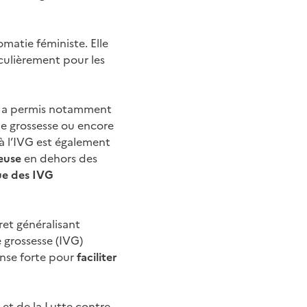
matie féministe. Elle
culièrement pour les
qui a permis notamment
e grossesse ou encore
 à l’IVG est également
euse
en dehors des
ue des IVG
ret généralisant
 grossesse (IVG)
onse forte pour
faciliter
 et de la Lutte contre