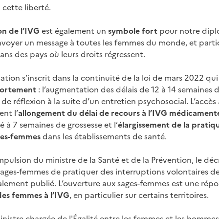
 cette liberté.
on de l’IVG
est également un
symbole fort
pour notre diplo
nvoyer un message à toutes les femmes du monde, et parti
ns des pays où leurs droits régressent.
ation s’inscrit dans la continuité de la loi de mars 2022 
avortement
: l’augmentation des délais de 12
à 14
semaines d
 de réflexion à la suite d’un entretien psychosocial. L’accès
nt l’
allongement du délai de recours à l’IVG
médicament
é à 7
semaines de grossesse et l’
élargissement de la pratiq
ges-femmes
dans les établissements de santé.
mpulsion du ministre de la Santé et de la Prévention, le déc
 sages-femmes de pratiquer des interruptions volontaires de
alement publié. L’ouverture aux sages-femmes est une rép
des femmes à l’IVG
, en particulier sur certains territoires.
ministre chargée de l'Égalité entre les femmes et les hommes